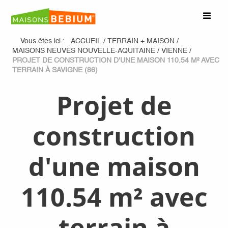
Vous êtes ici :
ACCUEIL
/
TERRAIN + MAISON
/
MAISONS NEUVES NOUVELLE-AQUITAINE
/
VIENNE
/
PROJET DE CONSTRUCTION D'UNE MAISON 110.54 M² AVEC
TERRAIN À SAVIGNE (86)
Projet de
construction
d'une maison
110.54 m² avec
terrain à