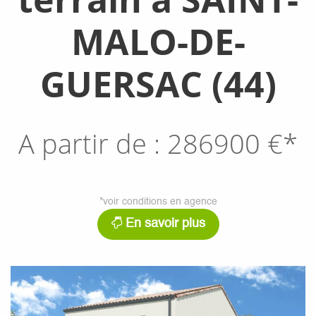
MALO-DE-
GUERSAC (44)
A partir de :
286900
€*
*voir conditions en agence
En savoir plus