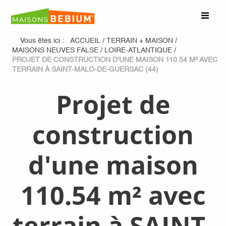
Vous êtes ici :
ACCUEIL
/
TERRAIN + MAISON
/
MAISONS NEUVES FALSE
/
LOIRE-ATLANTIQUE
/
PROJET DE CONSTRUCTION D'UNE MAISON 110.54 M² AVEC
TERRAIN À SAINT-MALO-DE-GUERSAC (44)
Projet de
construction
d'une maison
110.54 m² avec
terrain à SAINT-