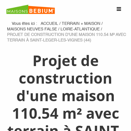
Vous êtes ici :
ACCUEIL
/
TERRAIN + MAISON
/
MAISONS NEUVES FALSE
/
LOIRE-ATLANTIQUE
/
PROJET DE CONSTRUCTION D'UNE MAISON 110.54 M² AVEC
TERRAIN À SAINT-LEGER-LES-VIGNES (44)
Projet de
construction
d'une maison
110.54 m² avec
terrain à SAINT-