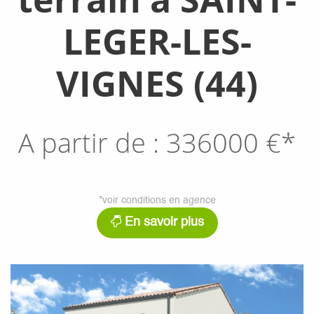
LEGER-LES-
VIGNES (44)
A partir de :
336000
€*
*voir conditions en agence
En savoir plus