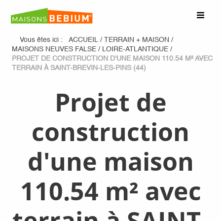
Vous êtes ici :
ACCUEIL
/
TERRAIN + MAISON
/
MAISONS NEUVES FALSE
/
LOIRE-ATLANTIQUE
/
PROJET DE CONSTRUCTION D'UNE MAISON 110.54 M² AVEC
TERRAIN À SAINT-BREVIN-LES-PINS (44)
Projet de
construction
d'une maison
110.54 m² avec
terrain à SAINT-