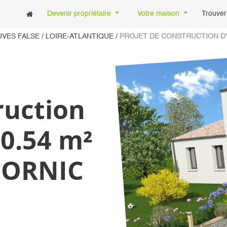
Devenir propriétaire
Votre maison
Trouver
UVES FALSE
/
LOIRE-ATLANTIQUE
/
PROJET DE CONSTRUCTION D'U
ruction
0.54 m²
 PORNIC