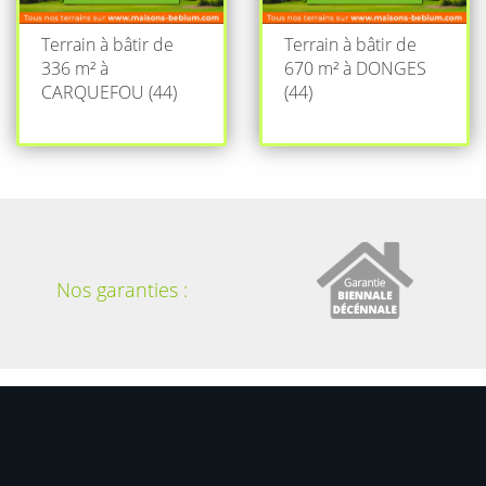
Terrain à bâtir de
Terrain à bâtir de
336 m² à
670 m² à DONGES
CARQUEFOU (44)
(44)
Nos garanties :