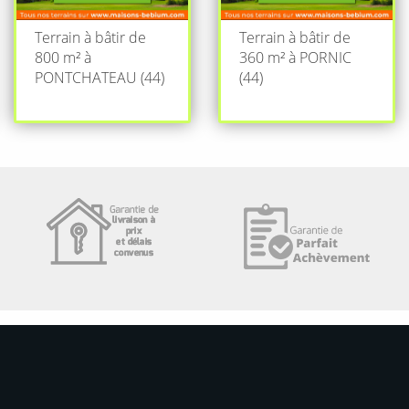
Terrain à bâtir de
Terrain à bâtir de
800 m² à
360 m² à PORNIC
PONTCHATEAU (44)
(44)