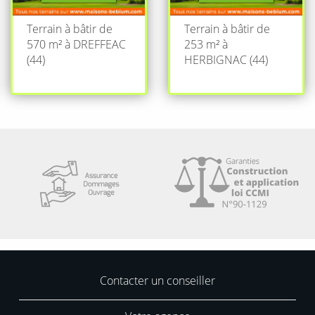
Terrain à bâtir de
Terrain à bâtir de
570 m² à DREFFEAC
253 m² à
(44)
HERBIGNAC (44)
Contacter un conseiller