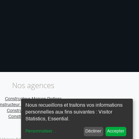
Nos agences
Constructeur Maison Poitiers
nstructeur Maison Clermont-Ferrand
Nous recueillons et traitons vos informations
Constructeur Maison Caen
personnelles aux fins suivantes :
Visitor
Constructeur Maison Vire
Statistics, Essential
.
Personnaliser
...
Décliner
Accepter