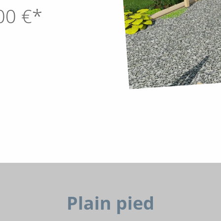
00
€*
Plain pied