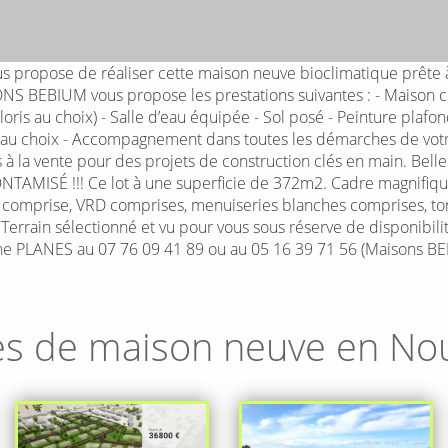
ropose de réaliser cette maison neuve bioclimatique prête à 
ONS BEBIUM vous propose les prestations suivantes : - Maison c
oloris au choix) - Salle d’eau équipée - Sol posé - Peinture pla
 au choix - Accompagnement dans toutes les démarches de votre
s à la vente pour des projets de construction clés en main. Bell
ISÉ !!! Ce lot à une superficie de 372m2. Cadre magnifique. 
 comprise, VRD comprises, menuiseries blanches comprises, ton 
. Terrain sélectionné et vu pour vous sous réserve de disponibili
ne PLANES au 07 76 09 41 89 ou au 05 16 39 71 56 (Maisons BEB
es de maison neuve en
Nou