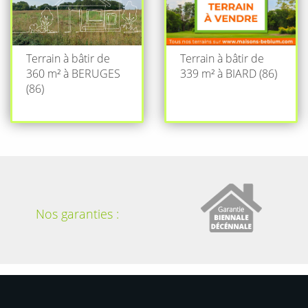
Terrain à bâtir de
Terrain à bâtir de
360 m² à BERUGES
339 m² à BIARD (86)
(86)
Nos garanties :