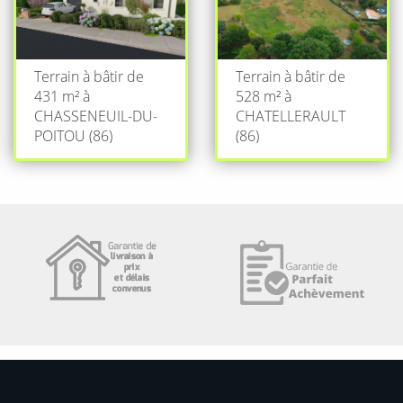
Terrain à bâtir de
Terrain à bâtir de
431 m² à
528 m² à
CHASSENEUIL-DU-
CHATELLERAULT
POITOU (86)
(86)