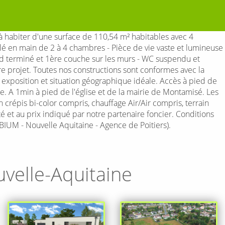
habiter d'une surface de 110,54 m² habitables avec 4
lé en main de 2 à 4 chambres - Pièce de vie vaste et lumineuse
fond terminé et 1ère couche sur les murs - WC suspendu et
 projet. Toutes nos constructions sont conformes avec la
e exposition et situation géographique idéale. Accès à pied de
A 1min à pied de l'église et de la mairie de Montamisé. Les
crépis bi-color compris, chauffage Air/Air compris, terrain
té et au prix indiqué par notre partenaire foncier. Conditions
IUM - Nouvelle Aquitaine - Agence de Poitiers).
velle-Aquitaine