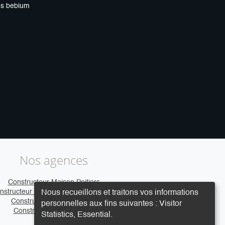
ns bebium
Nos agences
Constructeur Maison Poitiers
nstructeur Maison Clermont-Ferrand
Nous recueillons et traitons vos informations
Constructeur Maison Caen
personnelles aux fins suivantes :
Visitor
Constructeur Maison Vire
Statistics, Essential
.