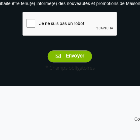
uhaite être tenu(e) informé(e) des nouveautés et promotions de Maiso
Envoyer
* Champs obligatoires
Co