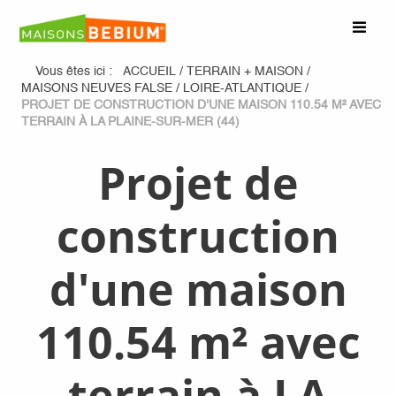
Vous êtes ici :
ACCUEIL
/
TERRAIN + MAISON
/
MAISONS NEUVES FALSE
/
LOIRE-ATLANTIQUE
/
PROJET DE CONSTRUCTION D'UNE MAISON 110.54 M² AVEC
TERRAIN À LA PLAINE-SUR-MER (44)
Projet de
construction
d'une maison
110.54 m² avec
terrain à LA