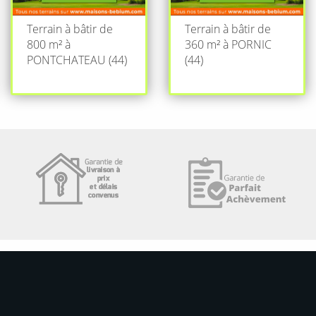
Terrain à bâtir de
Terrain à bâtir de
800 m² à
360 m² à PORNIC
PONTCHATEAU (44)
(44)