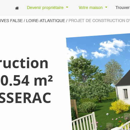
Devenir propriétaire
Votre maison
Trouver
UVES FALSE
/
LOIRE-ATLANTIQUE
/
PROJET DE CONSTRUCTION D'U
ruction
0.54 m²
ASSERAC