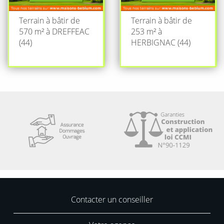
Terrain à bâtir de
Terrain à bâtir de
570 m² à DREFFEAC
253 m² à
(44)
HERBIGNAC (44)
Contacter un conseiller