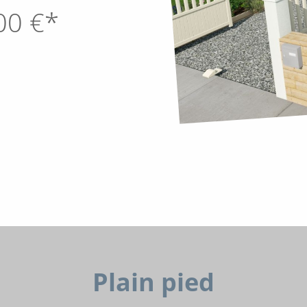
00
€*
Plain pied