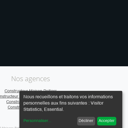
Nos agences
Constructeur Maison Poitiers
nstructeur Maison Clermont-Ferrand
Nous recueillons et traitons vos informations
Constructeur Maison Caen
personnelles aux fins suivantes :
Visitor
Constructeur Maison Vire
Statistics, Essential
.
Personnaliser
...
Décliner
Accepter