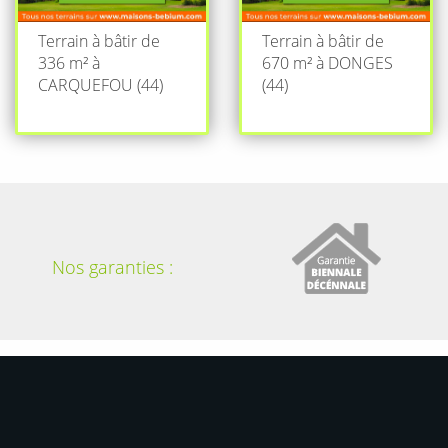
Terrain à bâtir de
Terrain à bâtir de
336 m² à
670 m² à DONGES
CARQUEFOU (44)
(44)
Nos garanties :