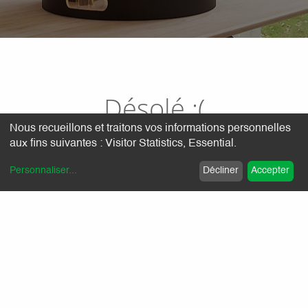
Désolé :(
Nous recueillons et traitons vos informations personnelles
aux fins suivantes :
Visitor Statistics, Essential
.
Nous n'avons pas de réponses à vous proposer pour le
moment.
Personnaliser
...
Décliner
Accepter
Nos garanties :