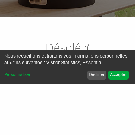
Désolé :(
Nous recueillons et traitons vos informations personnelles
aux fins suivantes :
Visitor Statistics, Essential
.
Nous n'avons pas de réponses à vous proposer pour le
moment.
Personnaliser
...
Décliner
Accepter
Nos garanties :