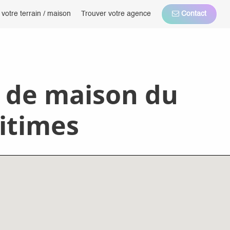
 votre terrain / maison
Trouver votre agence
Contact
n de maison du
itimes