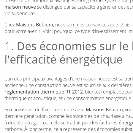
présente de nombreux avantages à long terme. Que ce soit po
maison neuve
se distingue par sa capacité à générer des éco
vie supérieure.
Chez
Maisons Bebium
, nous sommes convaincus que choisir
pour votre avenir. Voici pourquoi ce type d’investissement im
1.
Des économies sur le 
l'efficacité énergétique
L’un des principaux avantages d’une maison neuve est sa
per
ancienne, une construction neuve est soumise aux dernières 
réglementation thermique RT 2012
, bientôt remplacée par
thermique et acoustique, et une consommation énergétique 
En choisissant de faire construire avec
Maisons Bebium
, vo
dernière génération, comme les systèmes de chauffage à haut
à double vitrage. Tout cela se traduit par des
factures énerg
carbone. À long terme, cela représente des économies substan