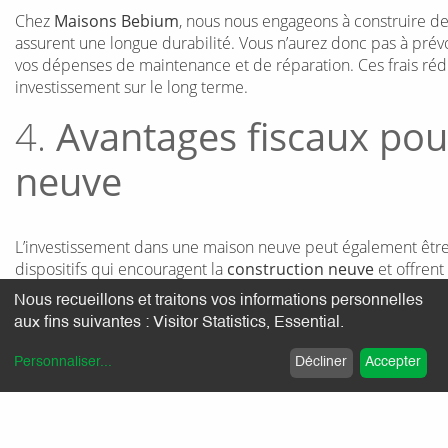
Chez
Maisons Bebium
, nous nous engageons à construire de
assurent une longue durabilité. Vous n’aurez donc pas à prév
vos dépenses de maintenance et de réparation. Ces frais rédui
investissement sur le long terme.
4.
Avantages fiscaux pou
neuve
L’investissement dans une maison neuve peut également être int
dispositifs qui encouragent la
construction neuve
et offren
trouve :
Nous recueillons et traitons vos informations personnelles
aux fins suivantes :
Visitor Statistics, Essential
.
Le prêt à taux zéro (PTZ)
: Ce dispositif permet d'obtenir un p
sous conditions de ressources.
Personnaliser
...
Décliner
Accepter
Les exonérations de taxe foncière
: Dans certaines communes,
exonération partielle ou totale de taxe foncière pendant les d
Les dispositifs d’investissement locatif
: Si vous envisagez de l
bénéficier de réductions d'impôts conséquentes en contrepart