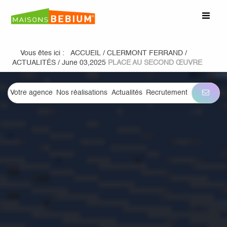
Vous êtes ici :
ACCUEIL
/
CLERMONT FERRAND
/
ACTUALITÉS
/
June 03,2025
PLACE AU SECOND ŒUVRE
Votre agence
Nos réalisations
Actualités
Recrutement