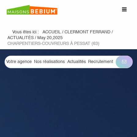
Vous êtes ici :
ACCUEIL
/
CLERMONT FERRAND
/
ACTUALITÉS
/
May 20,2025
CHARPENTIERS-COUVREURS À PESSAT (63)
Votre agence
Nos réalisations
Actualités
Recrutement