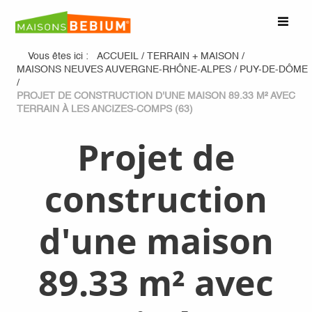
Vous êtes ici :
ACCUEIL
/
TERRAIN + MAISON
/
MAISONS NEUVES AUVERGNE-RHÔNE-ALPES
/
PUY-DE-DÔME
/
PROJET DE CONSTRUCTION D'UNE MAISON 89.33 M² AVEC
TERRAIN À LES ANCIZES-COMPS (63)
Projet de
construction
d'une maison
89.33 m² avec