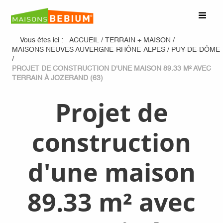
Vous êtes ici :
ACCUEIL
/
TERRAIN + MAISON
/
MAISONS NEUVES AUVERGNE-RHÔNE-ALPES
/
PUY-DE-DÔME
/
PROJET DE CONSTRUCTION D'UNE MAISON 89.33 M² AVEC
TERRAIN À JOZERAND (63)
Projet de
construction
d'une maison
89.33 m² avec