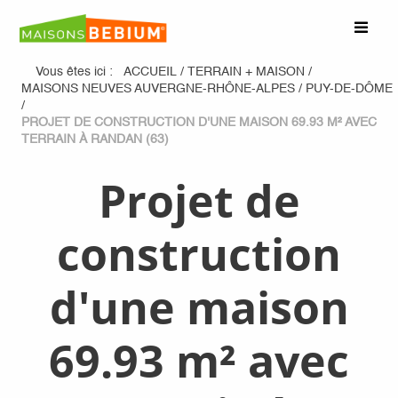
Vous êtes ici :
ACCUEIL
/
TERRAIN + MAISON
/
MAISONS NEUVES AUVERGNE-RHÔNE-ALPES
/
PUY-DE-DÔME
/
PROJET DE CONSTRUCTION D'UNE MAISON 69.93 M² AVEC
TERRAIN À RANDAN (63)
Projet de
construction
d'une maison
69.93 m² avec