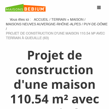
Vous êtes ici :
ACCUEIL
/
TERRAIN + MAISON
/
MAISONS NEUVES AUVERGNE-RHÔNE-ALPES
/
PUY-DE-DÔME
/
PROJET DE CONSTRUCTION D'UNE MAISON 110.54 M² AVEC
TERRAIN À QUEUILLE (63)
Projet de
construction
d'une maison
110.54 m² avec