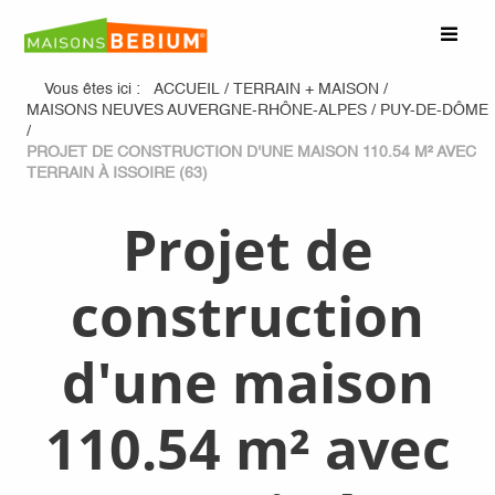
Vous êtes ici :
ACCUEIL
/
TERRAIN + MAISON
/
MAISONS NEUVES AUVERGNE-RHÔNE-ALPES
/
PUY-DE-DÔME
/
PROJET DE CONSTRUCTION D'UNE MAISON 110.54 M² AVEC
TERRAIN À ISSOIRE (63)
Projet de
construction
d'une maison
110.54 m² avec