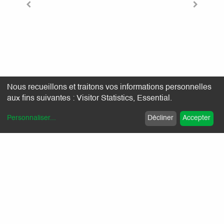
Nous recueillons et traitons vos informations personnelles
aux fins suivantes :
Visitor Statistics, Essential
.
Personnaliser
...
Décliner
Accepter